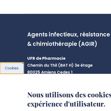
Agents infectieux, résistance
& chimiothérapie (AGIR)
UFR de Pharmacie
Chemin du Thil (BAT H) 3e étage
Cookies
80025 Amiens Cedex 1
Centre Universitaire de Recherche en
Santé
Nous utilisons des cookies
Pôle K - CHU-Amiens Picardie
expérience d'utilisateur.
D408 (René Laennec)