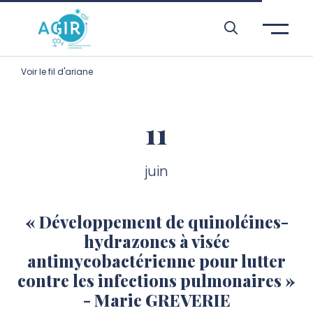
Aller à l’entête de page
Aller au menu principale
Aller au contenu principal
Aller à la recherche
Passer aux cookies
Aller au pied de page
Voir le fil d'ariane
11
juin
« Développement de quinoléines-
hydrazones à visée
antimycobactérienne pour lutter
contre les infections pulmonaires »
- Marie GREVERIE