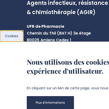
Agents infectieux, résistance
& chimiothérapie (AGIR)
UFR de Pharmacie
Chemin du Thil (BAT H) 3e étage
Cookies
80025 Amiens Cedex 1
Centre Universitaire de Recherche en
Santé
Nous utilisons des cookies
Pôle K - CHU-Amiens Picardie
expérience d'utilisateur.
D408 (René Laennec)
80054 AMIENS Cedex 1
En cliquant sur un lien de cette page, vous nou
+33 3 22 82 79 25
secretariat.agir@u-picardie.fr
Plus d'informations