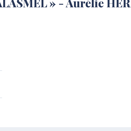
ALASMEL » - Aurélie HE