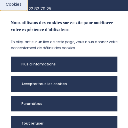
Cookies
+33 3 22 82 79 25
secretariat.agir@u-picardie.fr
Nous utilisons des cookies sur ce site pour améliorer
votre expérience d'utilisateur.
NOUS CONTACTER
En cliquant sur un lien de cette page, vous nous donnez votre
consentement de définir des cookies.
Plus d'informations
Accepter tous les cookies
Paramètres
AGIR - UR UPJV
Tout refuser
4294 @2024