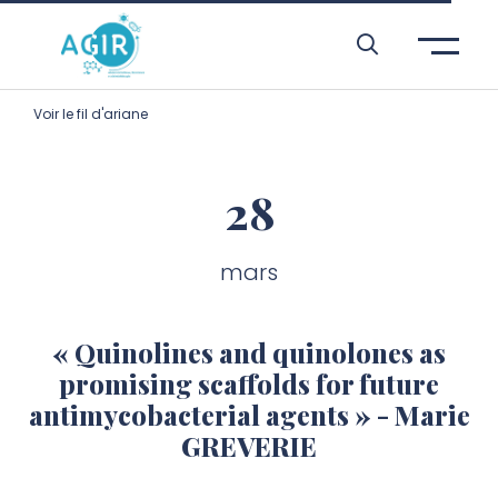
Aller à l’entête de page
Aller au menu principale
Aller au contenu principal
Aller à la recherche
Passer aux cookies
Aller au pied de page
Voir le fil d'ariane
28
mars
« Quinolines and quinolones as
promising scaffolds for future
antimycobacterial agents » - Marie
GREVERIE